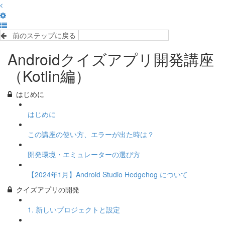
前のステップに戻る
完了して次のステップへ
Androidクイズアプリ開発講座
（Kotlin編）
はじめに
はじめに
この講座の使い方、エラーが出た時は？
開発環境・エミュレーターの選び方
【2024年1月】Android Studio Hedgehog について
クイズアプリの開発
1. 新しいプロジェクトと設定