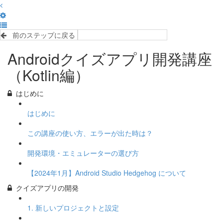
前のステップに戻る
完了して次のステップへ
Androidクイズアプリ開発講座
（Kotlin編）
はじめに
はじめに
この講座の使い方、エラーが出た時は？
開発環境・エミュレーターの選び方
【2024年1月】Android Studio Hedgehog について
クイズアプリの開発
1. 新しいプロジェクトと設定