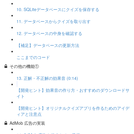
10. SQLiteデータベースにクイズを保存する
11. データベースからクイズを取り出す
12. データベースの中身を確認する
【補足】データベースの更新方法
ここまでのコード
その他の機能①
13. 正解・不正解の効果音 (0:14)
【開発ヒント】効果音の作り方・おすすめのダウンロードサ
イト
【開発ヒント】オリジナルクイズアプリを作るためのアイデ
ィアと注意点
AdMob 広告の実装