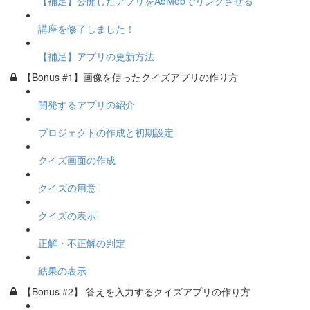
【補足】公開したアプリをAdMobでリンクさせる
講座を修了しました！
【補足】アプリの更新方法
【Bonus #1】画像を使ったクイズアプリの作り方
開発するアプリの紹介
プロジェクトの作成と初期設定
クイズ画面の作成
クイズの用意
クイズの表示
正解・不正解の判定
結果の表示
【Bonus #2】 答えを入力するクイズアプリの作り方