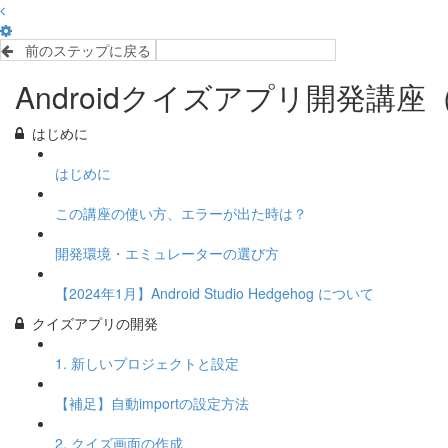
前のステップに戻る
完了して次のステップへ
Androidクイズアプリ開発講座（K
はじめに
はじめに
この講座の使い方、エラーが出た時は？
開発環境・エミュレーターの選び方
【2024年1月】Android Studio Hedgehog について
クイズアプリの開発
1. 新しいプロジェクトと設定
【補足】自動importの設定方法
2. クイズ画面の作成