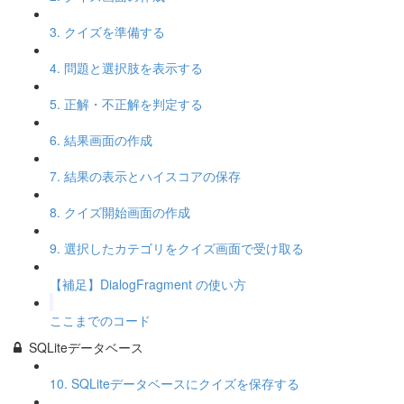
3. クイズを準備する
4. 問題と選択肢を表示する
5. 正解・不正解を判定する
6. 結果画面の作成
7. 結果の表示とハイスコアの保存
8. クイズ開始画面の作成
9. 選択したカテゴリをクイズ画面で受け取る
【補足】DialogFragment の使い方
ここまでのコード
SQLiteデータベース
10. SQLiteデータベースにクイズを保存する