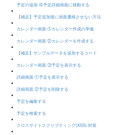
予定の追加 ④予定詳細画面に移動する
【補足】予定追加後に画面遷移させない方法
カレンダー画面 ①カレンダー作成の準備
カレンダー画面 ②カレンダーを作成する
【補足】サンプルデータを追加するコード
カレンダー画面 ③予定を表示する
詳細画面 ①予定を表示する
詳細画面 ②予定を削除する
予定を編集する
予定を検索する
クロスサイトスクリプティング(XSS) 対策