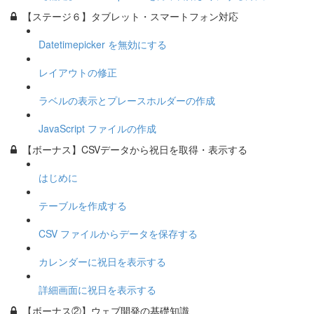
【ステージ６】タブレット・スマートフォン対応
Datetimepicker を無効にする
レイアウトの修正
ラベルの表示とプレースホルダーの作成
JavaScript ファイルの作成
【ボーナス】CSVデータから祝日を取得・表示する
はじめに
テーブルを作成する
CSV ファイルからデータを保存する
カレンダーに祝日を表示する
詳細画面に祝日を表示する
【ボーナス②】ウェブ開発の基礎知識