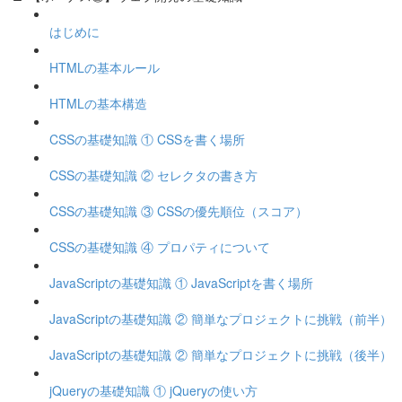
はじめに
HTMLの基本ルール
HTMLの基本構造
CSSの基礎知識 ① CSSを書く場所
CSSの基礎知識 ② セレクタの書き方
CSSの基礎知識 ③ CSSの優先順位（スコア）
CSSの基礎知識 ④ プロパティについて
JavaScriptの基礎知識 ① JavaScriptを書く場所
JavaScriptの基礎知識 ② 簡単なプロジェクトに挑戦（前半）
JavaScriptの基礎知識 ② 簡単なプロジェクトに挑戦（後半）
jQueryの基礎知識 ① jQueryの使い方