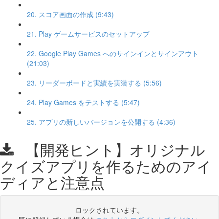
20. スコア画面の作成 (9:43)
21. Play ゲームサービスのセットアップ
22. Google Play Games へのサインインとサインアウト
(21:03)
23. リーダーボードと実績を実装する (5:56)
24. Play Games をテストする (5:47)
25. アプリの新しいバージョンを公開する (4:36)
【開発ヒント】オリジナル
クイズアプリを作るためのアイ
ディアと注意点
ロックされています。