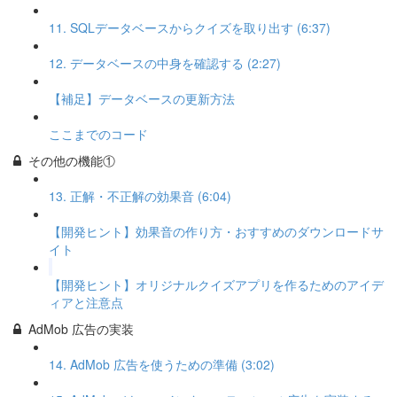
11. SQLデータベースからクイズを取り出す (6:37)
12. データベースの中身を確認する (2:27)
【補足】データベースの更新方法
ここまでのコード
その他の機能①
13. 正解・不正解の効果音 (6:04)
【開発ヒント】効果音の作り方・おすすめのダウンロードサ
イト
【開発ヒント】オリジナルクイズアプリを作るためのアイデ
ィアと注意点
AdMob 広告の実装
14. AdMob 広告を使うための準備 (3:02)