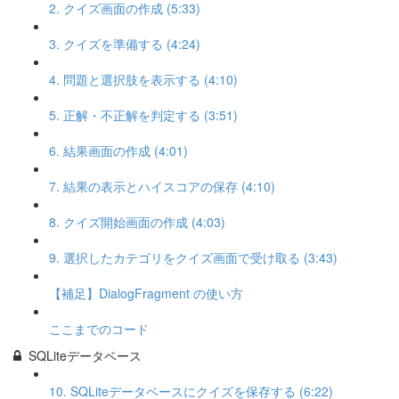
2. クイズ画面の作成 (5:33)
3. クイズを準備する (4:24)
4. 問題と選択肢を表示する (4:10)
5. 正解・不正解を判定する (3:51)
6. 結果画面の作成 (4:01)
7. 結果の表示とハイスコアの保存 (4:10)
8. クイズ開始画面の作成 (4:03)
9. 選択したカテゴリをクイズ画面で受け取る (3:43)
【補足】DialogFragment の使い方
ここまでのコード
SQLiteデータベース
10. SQLiteデータベースにクイズを保存する (6:22)