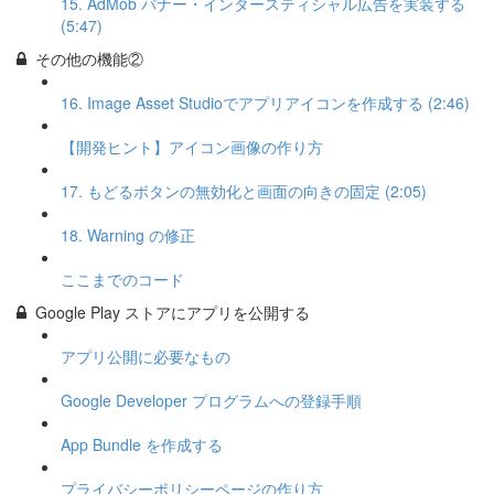
15. AdMob バナー・インタースティシャル広告を実装する
(5:47)
その他の機能②
16. Image Asset Studioでアプリアイコンを作成する (2:46)
【開発ヒント】アイコン画像の作り方
17. もどるボタンの無効化と画面の向きの固定 (2:05)
18. Warning の修正
ここまでのコード
Google Play ストアにアプリを公開する
アプリ公開に必要なもの
Google Developer プログラムへの登録手順
App Bundle を作成する
プライバシーポリシーページの作り方